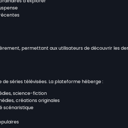
ordinaires à explorer
suspense
 récentes
rement, permettant aux utilisateurs de découvrir les de
e de séries télévisées. La plateforme héberge :
dies, science-fiction
médies, créations originales
té scénaristique
opulaires