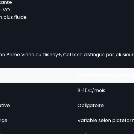
sante
en VO
 plus fluide
rime Video ou Disney+, Coflix se distingue par plusieur
Plateformes Payante
t
8-15€/mois
ative
Obligatoire
arge
Variable selon platefo