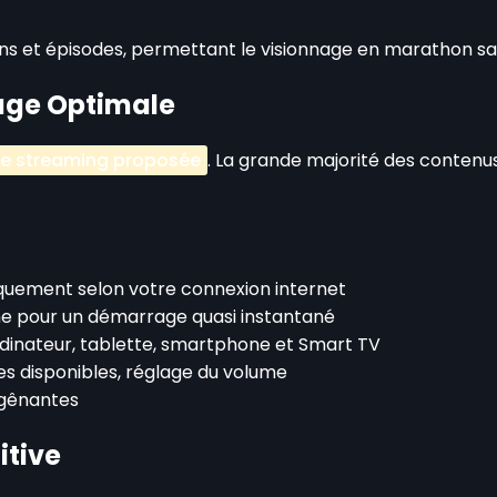
ns et épisodes, permettant le visionnage en marathon san
nage Optimale
de streaming proposée
. La grande majorité des contenu
tiquement selon votre connexion internet
he pour un démarrage quasi instantané
rdinateur, tablette, smartphone et Smart TV
res disponibles, réglage du volume
s gênantes
itive