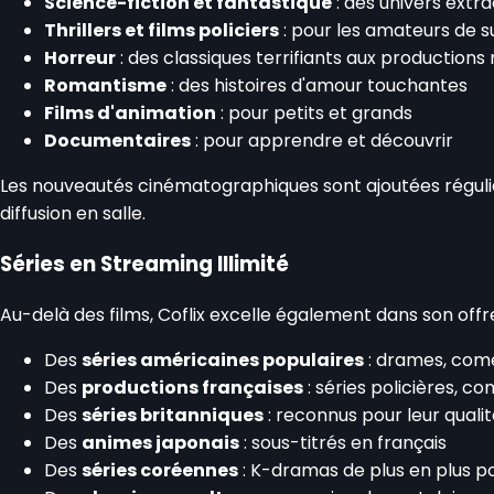
Science-fiction et fantastique
: des univers extra
Thrillers et films policiers
: pour les amateurs de 
Horreur
: des classiques terrifiants aux productions
Romantisme
: des histoires d'amour touchantes
Films d'animation
: pour petits et grands
Documentaires
: pour apprendre et découvrir
Les nouveautés cinématographiques sont ajoutées réguliè
diffusion en salle.
Séries en Streaming Illimité
Au-delà des films, Coflix excelle également dans son offr
Des
séries américaines populaires
: drames, comé
Des
productions françaises
: séries policières, co
Des
séries britanniques
: reconnus pour leur quali
Des
animes japonais
: sous-titrés en français
Des
séries coréennes
: K-dramas de plus en plus p