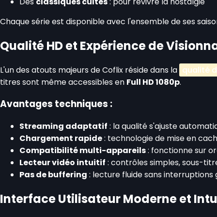
Des
classiques cultes
: pour revivre la nostalgie
Chaque série est disponible avec l'ensemble de ses saiso
Qualité HD et Expérience de Vision
L'un des atouts majeurs de Coflix réside dans la
qualité 
titres sont même accessibles en
Full HD 1080p
.
Avantages techniques :
Streaming adaptatif
: la qualité s'ajuste automa
Chargement rapide
: technologie de mise en cac
Compatibilité multi-appareils
: fonctionne sur o
Lecteur vidéo intuitif
: contrôles simples, sous-tit
Pas de buffering
: lecture fluide sans interruption
Interface Utilisateur Moderne et Intu