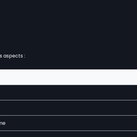
s aspects :
s
rme