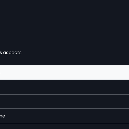
s aspects :
s
rme