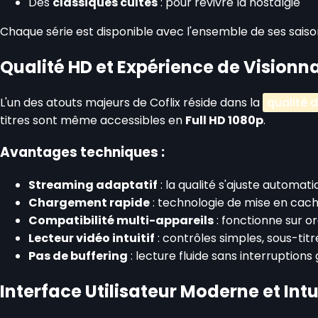
Des
classiques cultes
: pour revivre la nostalgie
Chaque série est disponible avec l'ensemble de ses saiso
Qualité HD et Expérience de Vision
L'un des atouts majeurs de Coflix réside dans la
qualité 
titres sont même accessibles en
Full HD 1080p
.
Avantages techniques :
Streaming adaptatif
: la qualité s'ajuste automa
Chargement rapide
: technologie de mise en cac
Compatibilité multi-appareils
: fonctionne sur o
Lecteur vidéo intuitif
: contrôles simples, sous-tit
Pas de buffering
: lecture fluide sans interruption
Interface Utilisateur Moderne et Intu