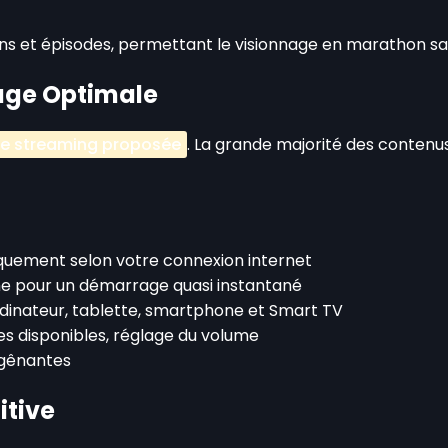
ns et épisodes, permettant le visionnage en marathon san
nage Optimale
de streaming proposée
. La grande majorité des contenu
tiquement selon votre connexion internet
he pour un démarrage quasi instantané
rdinateur, tablette, smartphone et Smart TV
res disponibles, réglage du volume
s gênantes
itive