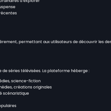
ordinaires à explorer
suspense
 récentes
rement, permettant aux utilisateurs de découvrir les de
e de séries télévisées. La plateforme héberge :
dies, science-fiction
médies, créations originales
té scénaristique
opulaires