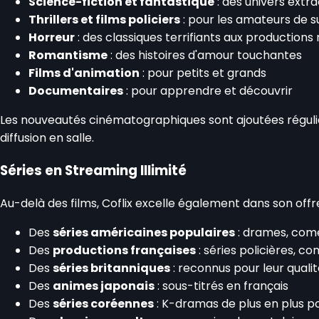
Science-fiction et fantastique
: des univers extra
Thrillers et films policiers
: pour les amateurs de 
Horreur
: des classiques terrifiants aux productions
Romantisme
: des histoires d'amour touchantes
Films d'animation
: pour petits et grands
Documentaires
: pour apprendre et découvrir
Les nouveautés cinématographiques sont ajoutées réguliè
diffusion en salle.
Séries en Streaming Illimité
Au-delà des films, Coflix excelle également dans son offr
Des
séries américaines populaires
: drames, comé
Des
productions françaises
: séries policières, co
Des
séries britanniques
: reconnus pour leur quali
Des
animes japonais
: sous-titrés en français
Des
séries coréennes
: K-dramas de plus en plus p