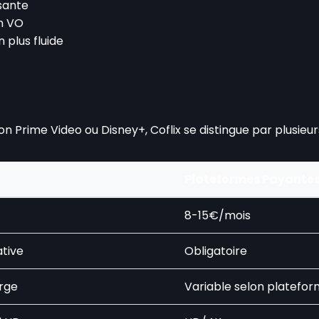
sante
en VO
 plus fluide
rime Video ou Disney+, Coflix se distingue par plusieur
Plateformes Payante
t
8-15€/mois
ative
Obligatoire
arge
Variable selon platefo