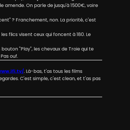
elle amende. On parle de jusqu'à 1500€, voire
nt" ? Franchement, non. La priorité, c'est
les flics visent ceux qui foncent à 180. Le
bouton "Play", les chevaux de Troie qui te
 Pas ouf.
ww.ifi.tv/
. Là-bas, t'as tous les films
regardes. C'est simple, c'est clean, et t'as pas
alaflix. Dis-toi que c'est comme trouver un