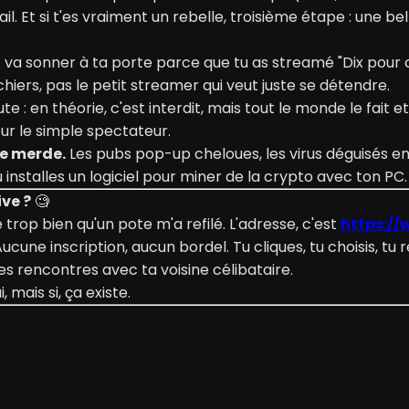
l. Et si t'es vraiment un rebelle, troisième étape : une b
 sonner à ta porte parce que tu as streamé "Dix pour ce
ichiers, pas le petit streamer qui veut juste se détendre.
 : en théorie, c'est interdit, mais tout le monde le fait et 
our le simple spectateur.
de merde.
Les pubs pop-up cheloues, les virus déguisés en 
u installes un logiciel pour miner de la crypto avec ton PC.
ive ?
🧐
te trop bien qu'un pote m'a refilé. L'adresse, c'est
https://w
Aucune inscription, aucun bordel. Tu cliques, tu choisis, tu 
es rencontres avec ta voisine célibataire.
 mais si, ça existe.
des virus ? Oui, si tu vas n'importe où.
se de tête et sans vendre un rein,
va faire un tour sur X