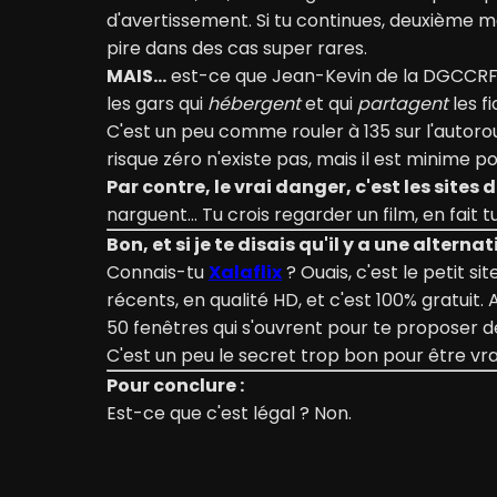
d'avertissement. Si tu continues, deuxième mai
pire dans des cas super rares.
MAIS…
est-ce que Jean-Kevin de la DGCCRF va
les gars qui
hébergent
et qui
partagent
les f
C'est un peu comme rouler à 135 sur l'autoroute
risque zéro n'existe pas, mais il est minime p
Par contre, le vrai danger, c'est les sites 
narguent… Tu crois regarder un film, en fait t
Bon, et si je te disais qu'il y a une alternat
Connais-tu
Xalaflix
? Ouais, c'est le petit si
récents, en qualité HD, et c'est 100% gratuit. 
50 fenêtres qui s'ouvrent pour te proposer d
C'est un peu le secret trop bon pour être vrai,
Pour conclure :
Est-ce que c'est légal ? Non.
Est-ce que tu risques la taule ? Bof.
Est-ce que tu risques de pourrir ton ordi avec 
Donc si tu veux mater tranquille, sans pri