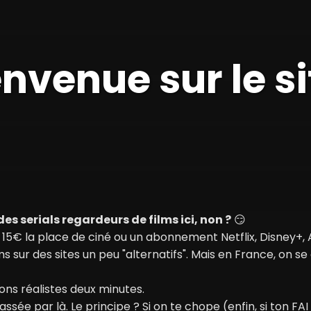
envenue sur le sit
des serials regardeurs de films ici, non ?
😏
aper 15€ la place de ciné ou un abonnement Netflix, Disne
ms sur des sites un peu "alternatifs". Mais en France, on se
ons réalistes deux minutes.
t passée par là. Le principe ? Si on te chope (enfin, si ton F